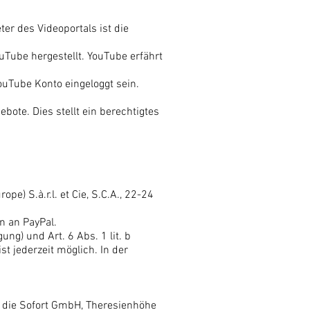
er des Videoportals ist die
uTube hergestellt. YouTube erfährt
ouTube Konto eingeloggt sein.
ote. Dies stellt ein berechtigtes
e) S.à.r.l. et Cie, S.C.A., 22-24
n an PayPal.
ung) und Art. 6 Abs. 1 lit. b
st jederzeit möglich. In der
t die Sofort GmbH, Theresienhöhe