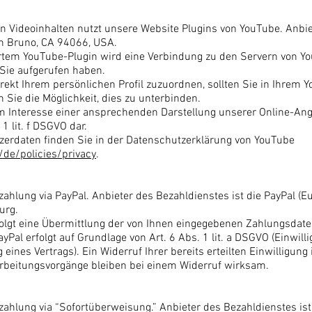
on Videoinhalten nutzt unsere Website Plugins von YouTube. Anbiet
an Bruno, CA 94066, USA.
iertem YouTube-Plugin wird eine Verbindung zu den Servern von Yo
 Sie aufgerufen haben.
rekt Ihrem persönlichen Profil zuzuordnen, sollten Sie in Ihrem Y
Sie die Möglichkeit, dies zu unterbinden.
m Interesse einer ansprechenden Darstellung unserer Online-Angeb
1 lit. f DSGVO dar.
erdaten finden Sie in der Datenschutzerklärung von YouTube
/de/policies/privacy
.
hlung via PayPal. Anbieter des Bezahldienstes ist die PayPal (Europ
urg.
folgt eine Übermittlung der von Ihnen eingegebenen Zahlungsdate
Pal erfolgt auf Grundlage von Art. 6 Abs. 1 lit. a DSGVO (Einwillig
ines Vertrags). Ein Widerruf Ihrer bereits erteilten Einwilligung i
rbeitungsvorgänge bleiben bei einem Widerruf wirksam.
zahlung via “Sofortüberweisung.” Anbieter des Bezahldienstes is