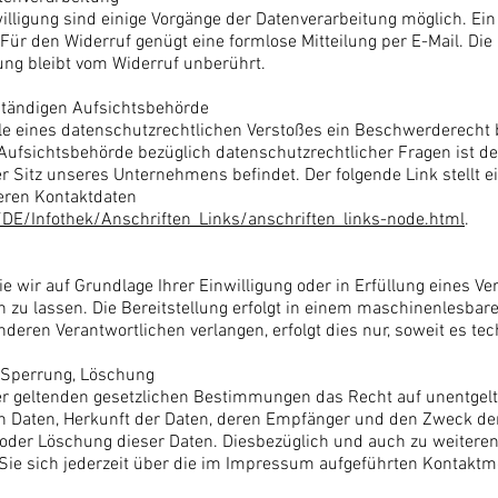
lligung sind einige Vorgänge der Datenverarbeitung möglich. Ein W
. Für den Widerruf genügt eine formlose Mitteilung per E-Mail. Di
ung bleibt vom Widerruf unberührt.
ständigen Aufsichtsbehörde
lle eines datenschutzrechtlichen Verstoßes ein Beschwerderecht 
Aufsichtsbehörde bezüglich datenschutzrechtlicher Fragen ist d
 Sitz unseres Unternehmens befindet. Der folgende Link stellt ei
eren Kontaktdaten
DE/Infothek/Anschriften_Links/anschriften_links-node.html
.
ie wir auf Grundlage Ihrer Einwilligung oder in Erfüllung eines Ve
n zu lassen. Die Bereitstellung erfolgt in einem maschinenlesbare
deren Verantwortlichen verlangen, erfolgt dies nur, soweit es te
, Sperrung, Löschung
r geltenden gesetzlichen Bestimmungen das Recht auf unentgeltl
Daten, Herkunft der Daten, deren Empfänger und den Zweck der 
 oder Löschung dieser Daten. Diesbezüglich und auch zu weiter
ie sich jederzeit über die im Impressum aufgeführten Kontaktm