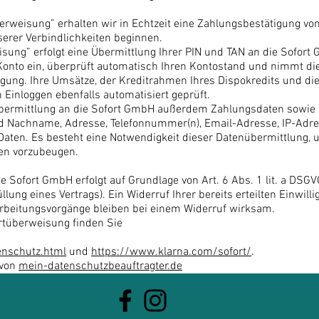
überweisung” erhalten wir in Echtzeit eine Zahlungsbestätigung 
serer Verbindlichkeiten beginnen.
ung” erfolgt eine Übermittlung Ihrer PIN und TAN an die Sofort 
Konto ein, überprüft automatisch Ihren Kontostand und nimmt die
igung. Ihre Umsätze, der Kreditrahmen Ihres Dispokredits und di
inloggen ebenfalls automatisiert geprüft.
bermittlung an die Sofort GmbH außerdem Zahlungsdaten sowie D
d Nachname, Adresse, Telefonnummer(n), Email-Adresse, IP-Adres
en. Es besteht eine Notwendigkeit dieser Datenübermittlung, um 
en vorzubeugen.
e Sofort GmbH erfolgt auf Grundlage von Art. 6 Abs. 1 lit. a DSGVO
llung eines Vertrags). Ein Widerruf Ihrer bereits erteilten Einwilli
rbeitungsvorgänge bleiben bei einem Widerruf wirksam.
ortüberweisung finden Sie
enschutz.html
und
https://www.klarna.com/sofort/
.
 von
mein-datenschutzbeauftragter.de