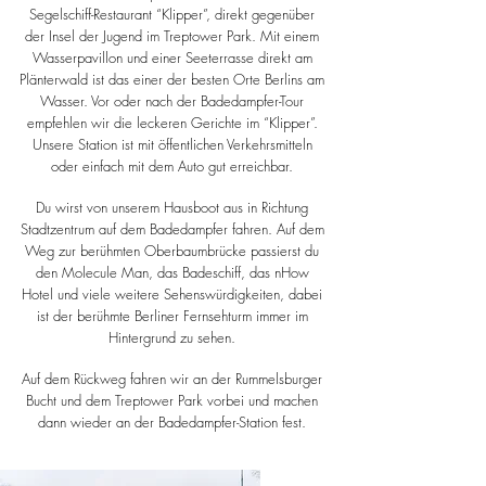
Segelschiff-Restaurant “Klipper”, direkt gegenüber
der Insel der Jugend im Treptower Park. Mit einem
Wasserpavillon und einer Seeterrasse direkt am
Plänterwald ist das einer der besten Orte Berlins am
Wasser. Vor oder nach der Badedampfer-Tour
empfehlen wir die leckeren Gerichte im “Klipper”.
Unsere Station ist mit öffentlichen Verkehrsmitteln
oder einfach mit dem Auto gut erreichbar.​
Du wirst von unserem Hausboot aus in Richtung
Stadtzentrum auf dem Badedampfer fahren. Auf dem
Weg zur berühmten Oberbaumbrücke passierst du
den Molecule Man, das Badeschiff, das nHow
Hotel und viele weitere Sehenswürdigkeiten, dabei
ist der berühmte Berliner Fernsehturm immer im
Hintergrund zu sehen.​
Auf dem Rückweg fahren wir an der Rummelsburger
Bucht und dem Treptower Park vorbei und machen
dann wieder an der Badedampfer-Station fest.