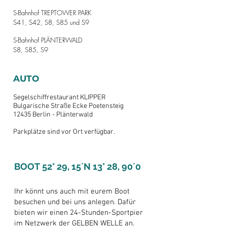
S-Bahnhof TREPTOWER PARK
S41, S42, S8, S85 und S9
S-Bahnhof PLÄNTERWALD
S8, S85, S9
AUTO
Segelschiffrestaurant KLIPPER
Bulgarische Straße Ecke Poetensteig
12435 Berlin - Plänterwald
Parkplätze sind vor Ort verfügbar.
BOOT
52° 29, 15`N 13° 28, 90`0
Ihr könnt uns auch mit eurem Boot
besuchen und bei uns anlegen. Dafür
bieten wir einen 24-Stunden-Sportpier
im Netzwerk der GELBEN WELLE an.