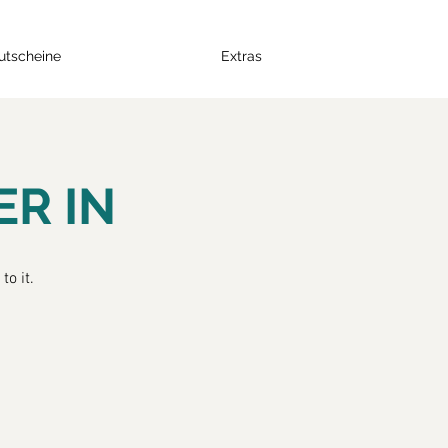
utscheine
Extras
R IN
to it.