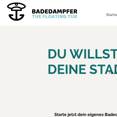
Starts
DU WILLS
DEINE STA
You’l
Starte jetzt dein eigenes Bad