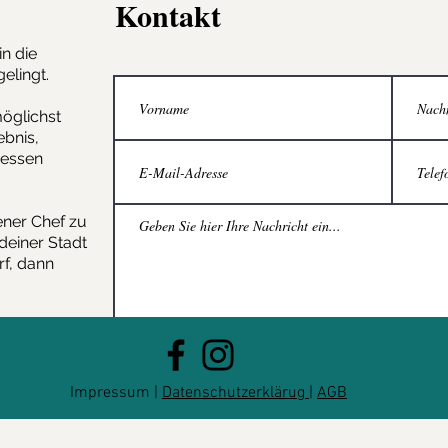
Kontakt
in die
gelingt.
öglichst
ebnis,
gessen
ener Chef zu
deiner Stadt
rf, dann
Impressum
|
Datenschutzerklärug |
AGB