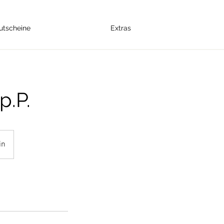
utscheine
Extras
p.P.
in