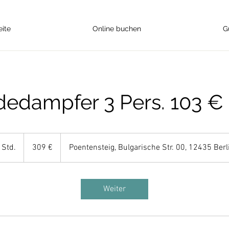
eite
Online buchen
G
edampfer 3 Pers. 103 € 
309
Euro
 Std.
3
309 €
Poentensteig, Bulgarische Str. 00, 12435 Berl
S
t
d
Weiter
.